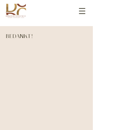
BEDANKT!
HEB JE EEN VRAAG,
twijfel je of een traject iets voor je zou kunnen zijn
of wil je graag iets anders met me bespreken?
dus vul gerust onderstaand formulier in.
Voor een podcast, presentatie of event.
Ook dan heel graag onderstaand fomulier
invullen,
dan kijken we wat er mogelijk is.
IK STA VOOR JE KLAAR