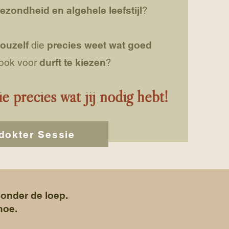
gezondheid en algehele leefstijl
?
jouzelf
die
precies weet wat goed
 ook voor
durft te kiezen
?
e precies wat jij nodig hebt!
dokter Sessie
onder de loep.
 hoe.