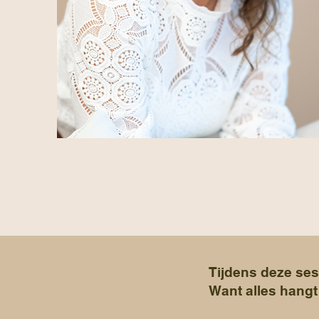
T
ijdens deze ses
Want alles hangt 