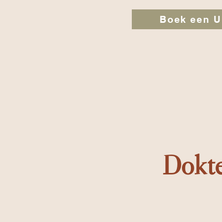
Boek een U
Dokte