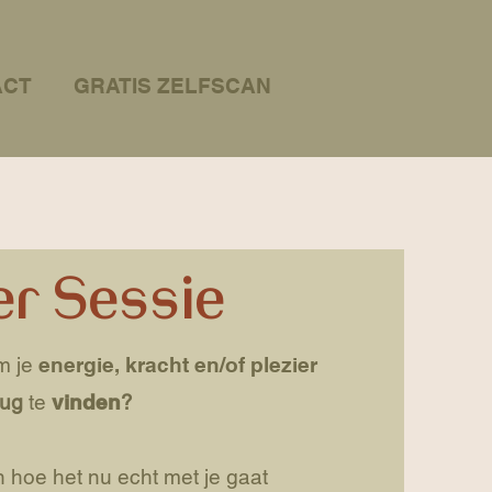
ACT
GRATIS ZELFSCAN
er Sessie
m je
energie, kracht en/of plezier
rug
te
vinden
?
n hoe het nu echt met je gaat