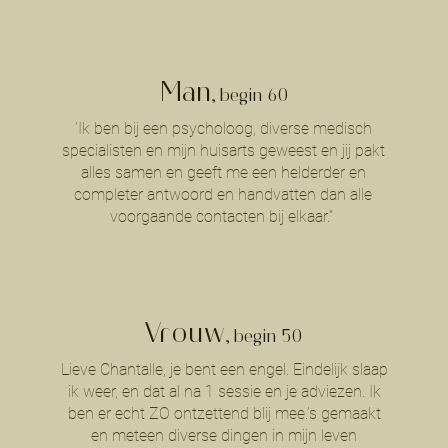
Man
, begin 60
‘Ik ben bij een psycholoog, diverse medisch
specialisten en mijn huisarts geweest en jij pakt
alles samen en geeft me een helderder en
completer antwoord en handvatten dan alle
voorgaande contacten bij elkaar.”
Vrouw
, begin 5
0
Lieve Chantalle, je bent een engel. Eindelijk slaap
ik weer, en dat al na 1 sessie en je adviezen. Ik
ben er echt ZO ontzettend blij mee.’s gemaakt
en meteen diverse dingen in mijn leven