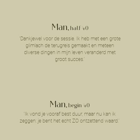
Man
, half 40
‘Dankjewel voor de sessie. Ik heb met een grote
glimlach de terugreis gemaakt en meteen
diverse dingen in mijn leven veranderd met
groot succes.’
Man
, begin
40
‘Ik vond je vooraf best duur, maar nu kan ik
zeggen: je bent het echt ZO ontzettend waard.'