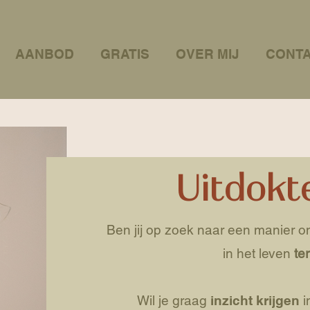
AANBOD
GRATIS
OVER MIJ
CONT
Uitdokt
Ben jij op zoek naar een manier o
in het leven
te
Wil je graag
inzicht krijgen
i