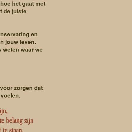
r hoe het gaat met
 de juiste
enservaring en
 in jouw leven.
es weten waar we
rvoor zorgen dat
 voelen.
ijn,
e belang zijn
 te staan.