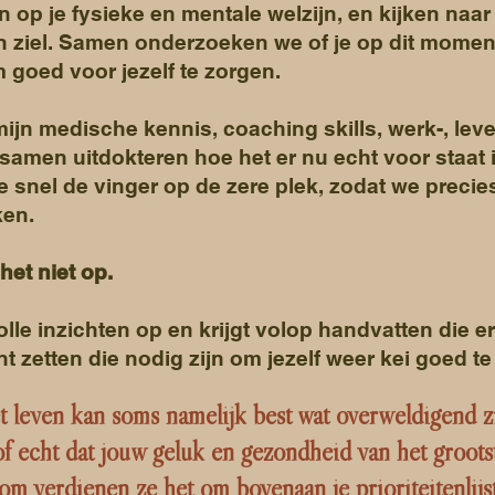
in op je fysieke en mentale welzijn
, en kijken naa
 en ziel. Samen onderzoeken we of je op dit moment
goed voor jezelf te zorgen.
mijn
medische kennis, coaching skills, werk-, lev
 samen uitdokteren hoe het er nu echt voor sta
at
we
snel de vinger op de zere plek
, zodat we preci
en.
het niet op.
lle inzichten
op en krijgt
volop handvatten
die e
nt
zetten
die nodig zijn om
jezelf weer kei goed te
t leven kan soms namelijk be
st wat overweldigend z
of echt dat jouw geluk en gezondheid van het grootst
om verdienen ze het om bovenaan je prioriteitenlijst