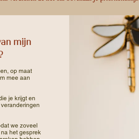
van mijn
?
ven, op maat
 om mee aan
ie je krijgt en
 veranderingen
zodat we zoveel
 na het gesprek