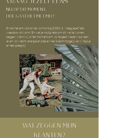
VRAAG JEZELF EENS
NU, OP DIT MOMENT,
HOE GAAT HET MET MIJ?
En als het antwoord niet volmondig GOED is. Vraag jezelf dan
waardoor dit komt. En wat je nodig hebt om dit wel te kunnen
zeggen. Want NU is het moment om vol te gaan kiezen voor een
leven vol kracht, energie en plezier. Het is écht mogelijk en ik help je
er heel graag bij.
WAT ZEGGEN MIJN
KLANTEN?