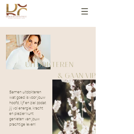
UITDOKTEREN
& GAAN VIP
Samen uitdokteren
wat goed is voor jouw
hoofd, lijf en ziel zodat
jij vol energie, kracht
en plezier kunt
genieten van jouw
prachtige leven!