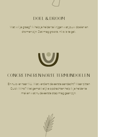
DOEL & DROOM
Wat wil je graag? Ik help je helder te krijgen wat jouw doelen en
dromen zijn. Dat mag groots, niks is te gek.
CONCRETISEREN KORTE TERMIJNDOELEN
En nu over naar NU. Wat verdient de eerste aandacht? Waar zitten
Quick Wins? Met gemakkelijke opdrachten help ik je helder te
maken wat nu de eerste stap mag gaan zijn.