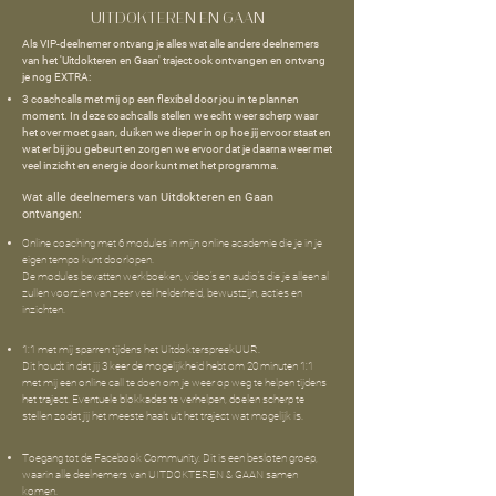
UITDOKTEREN EN GAAN
Als VIP-deelnemer ontvang je alles wat alle andere deelnemers
van het 'Uitdokteren en Gaan' traject ook ontvangen en ontvang
je nog EXTRA:
3 coachcalls met mij op een flexibel door jou in te plannen
moment. In deze coachcalls stellen we echt weer scherp waar
het over moet gaan, duiken we dieper in op hoe jij ervoor staat en
wat er bij jou gebeurt en zorgen we ervoor dat je daarna weer met
veel inzicht en energie door kunt met het programma.
at alle deelnemers van Uitdokteren en Gaan
W
ontvangen:
Online coaching met 6 modules in mijn online academie die je in je
eigen tempo kunt doorlopen.
De modules bevatten werkboeken, video’s en audio’s die je alleen al
zullen voorzien van zeer veel helderheid, bewustzijn, acties en
inzichten.
1:1 met mij sparren tijdens het UitdokterspreekUUR.
Dit houdt in dat jij 3 keer de mogelijkheid hebt om 20 minuten 1:1
met mij een online call te doen om je weer op weg te helpen tijdens
het traject. Eventuele blokkades te verhelpen, doelen scherp te
stellen zodat jij het meeste haalt uit het traject wat mogelijk is.
Toegang tot de Facebook Community. Dit is een besloten groep,
waarin alle deelnemers van UITDOKTEREN & GAAN samen
komen.