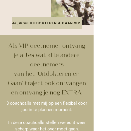
Ja, ik wil UITDOKTEREN & GAAN VIP
Als VIP-deelnemer ontvang
je alles wat alle andere
deelnemers
van het 'Uitdokteren en
Gaan' traject ook ontvangen
en ontvang je nog EXTRA:
3 coachcalls met mij op een flexibel door
jou in te plannen moment.
In deze coachcalls stellen we echt weer
scherp waar het over moet gaan,