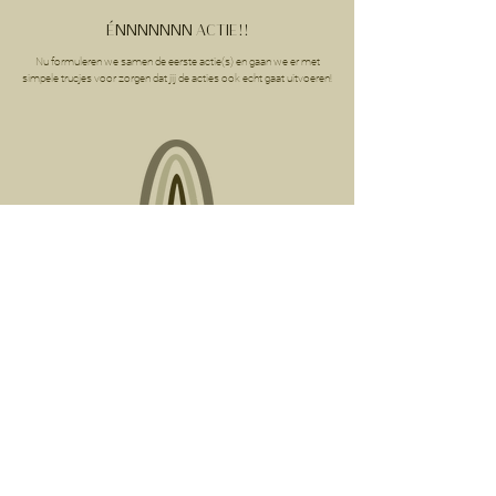
ÉNNNNNNN ACTIE!!
Nu formuleren we samen de eerste actie(s) en gaan we er met
simpele trucjes voor zorgen dat jij de acties ook echt gaat uitvoeren!
VOLHOUDEN & DOORGAAN
Ik help je om vol te houden en om nieuwe acties te blijven
formuleren. We maken een lange termijn plan en we kijken wat jij
nodig hebt om dit plan uit te voeren.