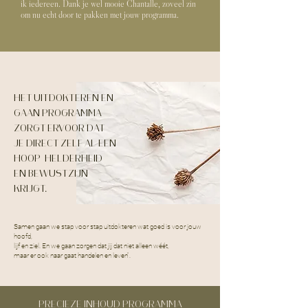
ik iedereen. Dank je wel mooie Chantalle, zoveel zin
om nu echt door te pakken met jouw programma.
HET UITDOKTEREN EN
GAAN PROGRAMMA
ZORGT ERVOOR DAT
JE DIRECT ZELF AL EEN
HOOP HELDERHEID
EN BEWUSTZIJN
KRIJGT.
Samen gaan we stap voor stap uitdokteren wat goed is voor jouw
hoofd,
lijf en ziel. En we gaan zorgen dat jij dat niet alleen wéét,
maar er ook naar gaat handelen en leven".
PRECIEZE INHOUD PROGRAMMA