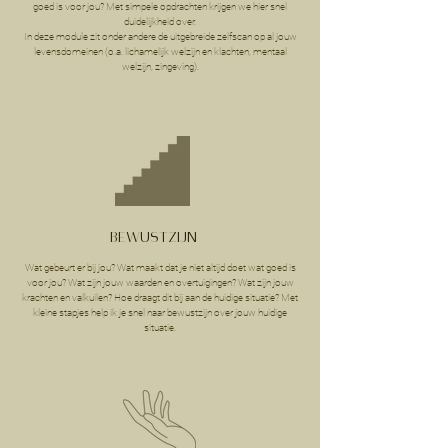
goed is voor jou? Met simpele opdrachten krijgen we hier snel
duidelijkheid over.
In deze module zit onder andere de uitgebreide zelfscan op al jouw
levensdomeinen (o.a. lichamelijk welzijn en klachten, mentaal
welzijn, zingeving).
BEWUSTZIJN
Wat gebeurt er bij jou? Wat maakt dat je niet altijd doet wat goed is
voor jou? Wat zijn jouw waarden en overtuigingen? Wat zijn jouw
krachten en valkuilen? Hoe draagt dit bij aan de huidige situatie? Met
kleine stapjes help ik je snel naar bewustzijn over jouw huidige
situatie.