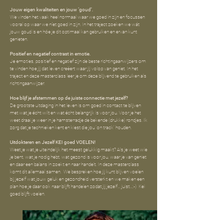
Jouw eigen kwaliteiten en jouw ‘goud’.
We vinden het vaak heel normaal waar we goed in zijn en focussen
vooral op waar we níet goed in zijn. In het traject zoeken we wát
jouw goud is en hóe je dit optimaal kan gebruiken en ervan kunt
genieten.
Positief en negatief contrast in emotie.
Je emoties, positief en negatief zijn de beste richtingaanwijzers om
te vinden hoe jij dat leven creëert waar jij volop van geniet. In het
traject en deze masterclass leer je om deze blijvend te gebruiken als
richtingaanwijzer.
Hoe blijf je afstemmen op de juiste connectie met jezelf?
De grootste uitdaging in het leven is om goed in contact te blijven
met wat je écht wilt en wat écht belangrijk is voor jou. Voor je het
weet draai je weer in je hamsterradje de bekende (drukke) rondjes. Ik
zorg dat je technieken kent en kiest die jou ‘on track’ houden.
Uitdokteren en Jezelf KEI goed VOELEN!
Weet je wat je uiteindelijk het meest gelukkig maakt? Als je weet wie
je bent, wat je nodig hebt, wat gezond is voor jou, waar je van geniet
en daar een balans in zoekt en naar handelt. In deze masterclass
komt dit allemaal samen. We bespreken hoe jij kunt blijven voelen
bij jezelf wat jouw geluk en gezondheid versterkt en we maken een
plan hoe je daar ook naar blijft handelen zodat jij jezelf… juist…;-) Kei
goed blijft voelen.