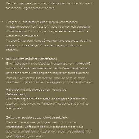
Een plek waar we elkaar kunnen ondersteunen, verbinden en waar ik
tussendoor vragen zal beantwoorden.
Het gehele Uitdokteren en Gaan traject duurt 6 maanden.
In deze 6 maanden kun jij dus je 1:1 calls inplannen, heb je toegang
tot de Facebook Community en mag je deelnemen aan de Extra
Uitdokter Masterclasses.
Na deze 6 maanden krijg nog 6 maanden lang toegang tot de online
academy, in totaal heb je 12 maanden toegang tot de online
academy.
BONUS: Extra Uitdokter Masterclasses.
Elke maand geef ik extra Uitdokter Masterclass, van maximaal 90
minuten, met elke maand een ander thema. Deze masterclasses
geven een enorme verdieping aan het traject omdat ze algemene
thema’s waar veel mensen tegenaan lopen aanraken en je ook
daarmee voor jezelf direct aan de slag gaat om dit te transformeren.
Hieronder vind je de thema’s en een korte uitleg.
Zelfwaardering.
Zelfwaardering is een voorwaarde van een gezonde relatie met
jezelf en met de omgeving. We gaan ermee aan de slag om dit te
laten groeien.
Zelfzorg en positieve gezondheid als prioriteit.
We leven (helaas) in een jachtige en vaak ook toxische
maatschappij. Zelfzorg en positieve gezondheid moet je dus
absoluut prioriteren en komt zeker niet vanzelf. We zorgen dat jij dit
gaat integreren in jouw leven.