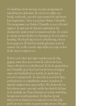
Zo dankbaar dat ik met jou en jouw programma in
aanraking ben gekomen. Ik was al een tijdje een
beetje zoekende, op zoek naar iemand die mij hierin
kon begeleiden. Toen was jij daar Dokter Chantalle.
Het programma van Dokter Chantalle is zeer effectief
opgezet. Je gaat aan de slag met opdrachten die
doelgericht, motiverend en inspirerend zijn. Ze zetten
je onwijs aan het denken en brengen je in een actieve
houding. Het heeft mij zoveel verheldering, rust en
focus gegeven. Ik heb het inzicht gekregen waar ik
naartoe wil, welke waarde mijn drijfveren zijn en hoe
ik die inzet in mijn leven.
Ik ben veel vaker met mijn waarden aan de slag
gegaan, maar deze keer kwam ik echt tot de kern.
Super effectief en verhelderend. In de de gesprekken
met Chantalle ga je heel snel tot de kern en krijg je
super snel helderheid en inzicht. Je merkt dat ze
zoveel ervaring heeft. Ze doet dit op een hele fijne,
professionele en empathische manier waardoor ik
mijzelf compleet kon open stellen. We deden dit via
het scherm, maar voor mij voelde het alsof ik bij haar
in de praktijk zat. Haar charisma en warme uitstraling
brengt rust en geborgenheid. Zo fijn hoe jij mij
motiveert en inspireert en soms net even dat zetje
geeft om weer verder te gaan in mijn proces. Dat gun